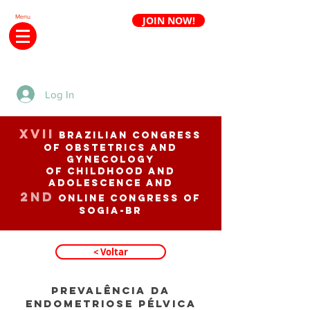
Menu
JOIN NOW!
Renew annuity
Log In
XVII
BRAZILIAN CONGRESS
OF OBSTETRICS AND
GYNECOLOGY
of CHILDHOOD AND
ADOLESCENCE and
2nd
ONLINE CONGRESS of
SOGIA-BR
< Voltar
PREVALÊNCIA DA
ENDOMETRIOSE PÉLVICA