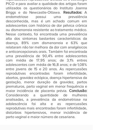
PICO e para avaliar a qualidade dos artigos foram
utilizados os questionários do Instituto Joanna
Briggs e do Newcastle-Ottawa.
Resultados:
A
endometriose possui uma prevalência
desconhecida, mas é um achado comum em
adolescentes com histórico de dor pélvica crônica
ou dismenorreia resistente ao tratamento médico.
Nesse contexto, foi encontrada uma prevalência
alta dos sintomas bastantes característicos da
doença, 89% com dismenorreia e 63% que
relataram não ter melhora da dor com analgésicos
e anticoncepcionais orais. Também foi encontrada
uma prevalência de 90,4% entre adolescentes
com média de 17,95 anos; de 3,1% entres
adolescentes com média de 16,8 anos; e de 1,08%
entre jovens de 15 e 20 anos. As repercussões
reprodutivas encontradas foram infertilidade,
abortos, gravidez ectópica, doença hipertensiva da
gestação, menor duração da gravidez, partos
prematuros, parto vaginal em menor frequência e
maior incidência de placenta prévia.
Conclusão:
Considerando a quantidade de mulheres
analisadas, a prevalência da endometriose na
adolescência foi alta e as repercussões
reprodutivas
mais encontradas foram infertilidade,
distúrbios hipertensivos, menor incidência de
parto vaginal e maior número de cesariana.