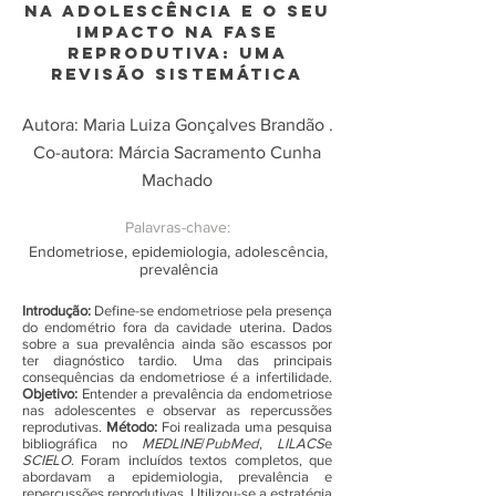
NA ADOLESCÊNCIA E O SEU
IMPACTO NA FASE
REPRODUTIVA: UMA
REVISÃO SISTEMÁTICA
Autora: Maria Luiza Gonçalves Brandão .
Co-autora: Márcia Sacramento Cunha
Machado
Palavras-chave:
Endometriose, epidemiologia, adolescência,
prevalência
Introdução:
Define-se endometriose pela presença
do endométrio fora da cavidade uterina. Dados
sobre a sua prevalência ainda são escassos por
ter diagnóstico tardio. Uma das principais
consequências da endometriose é a infertilidade.
Objetivo:
Entender a prevalência da endometriose
nas adolescentes e observar as repercussões
reprodutivas.
Método:
Foi realizada uma pesquisa
bibliográfica no
MEDLINE
/
PubMed
,
LILACS
e
SCIELO
. Foram incluídos textos completos, que
abordavam a epidemiologia, prevalência e
repercussões reprodutivas. Utilizou-se a estratégia