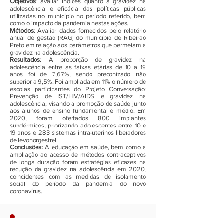
Objetivos
: avaliar índices quanto à gravidez na
adolescência e eficácia das políticas públicas
utilizadas no município no período referido, bem
como o impacto da pandemia nestas ações.
Métodos
: Avaliar dados fornecidos pelo relatório
anual de gestão (RAG) do município de Ribeirão
Preto em relação aos parâmetros que permeiam a
gravidez na adolescência.
Resultados
: A proporção de gravidez na
adolescência entre as faixas etárias de 10 a 19
anos foi de 7,67%, sendo preconizado não
superior a 9,5%. Foi ampliada em 11% o número de
escolas participantes do Projeto Conversação:
Prevenção de IST/HIV/AIDS e gravidez na
adolescência, visando a promoção de saúde junto
aos alunos de ensino fundamental e médio. Em
2020, foram ofertados 800 implantes
subdérmicos, priorizando adolescentes entre 10 e
19 anos e 283 sistemas intra-uterinos liberadores
de levonorgestrel.
Conclusões:
A educação em saúde, bem como a
ampliação ao acesso de métodos contraceptivos
de longa duração foram estratégias eficazes na
redução da gravidez na adolescência em 2020,
coincidentes com as medidas de isolamento
social do período da pandemia do novo
coronavírus.