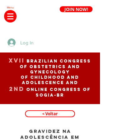
Menu
JOIN NOW!
Renew annuity
Log In
XVII
BRAZILIAN CONGRESS
OF OBSTETRICS AND
GYNECOLOGY
of CHILDHOOD AND
ADOLESCENCE and
2nd
ONLINE CONGRESS of
SOGIA-BR
< Voltar
GRAVIDEZ NA
ADOLESCÊNCIA EM