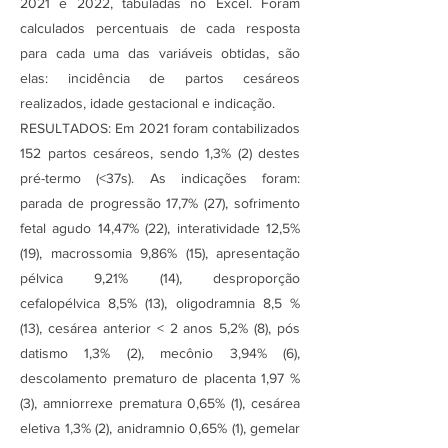
2021 e 2022, tabuladas no Excel. Foram
calculados percentuais de cada resposta
para cada uma das variáveis obtidas, são
elas: incidência de partos cesáreos
realizados, idade gestacional e indicação.
RESULTADOS: Em 2021 foram contabilizados
152 partos cesáreos, sendo 1,3% (2) destes
pré-termo (<37s). As indicações foram:
parada de progressão 17,7% (27), sofrimento
fetal agudo 14,47% (22), interatividade 12,5%
(19), macrossomia 9,86% (15), apresentação
pélvica 9,21% (14), desproporção
cefalopélvica 8,5% (13), oligodramnia 8,5 %
(13), cesárea anterior < 2 anos 5,2% (8), pós
datismo 1,3% (2), mecônio 3,94% (6),
descolamento prematuro de placenta 1,97 %
(3), amniorrexe prematura 0,65% (1), cesárea
eletiva 1,3% (2), anidramnio 0,65% (1), gemelar