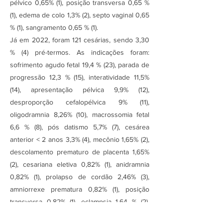
pélvico 0,65% (1), posição transversa 0,65 %
(1), edema de colo 1,3% (2), septo vaginal 0,65
% (1), sangramento 0,65 % (1).
Já em 2022, foram 121 cesárias, sendo 3,30
% (4) pré-termos. As indicações foram:
sofrimento agudo fetal 19,4 % (23), parada de
progressão 12,3 % (15), interatividade 11,5%
(14), apresentação pélvica 9,9% (12),
desproporção cefalopélvica 9% (11),
oligodramnia 8,26% (10), macrossomia fetal
6,6 % (8), pós datismo 5,7% (7), cesárea
anterior < 2 anos 3,3% (4), mecônio 1,65% (2),
descolamento prematuro de placenta 1,65%
(2), cesariana eletiva 0,82% (1), anidramnia
0,82% (1), prolapso de cordão 2,46% (3),
amniorrexe prematura 0,82% (1), posição
transversa 0,82% (1), eclampsia 1,64 % (2),
edema de colo 0,82 % (1), sangramento 0,82