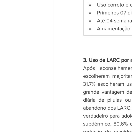
Uso correto e 
Primeiros 07 d
Até 04 semanas
Amamentação ex
3. Uso de LARC por 
Após aconselhamen
escolheram majorita
31,7% escolheram us
grande vantagem des
diária de pílulas o
abandono dos LARC é
verdadeiro para adol
subdérmico, 80,6% d
redução de gravidez,