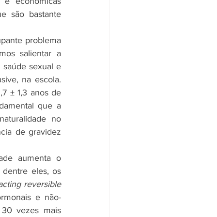
) e econômicas 
e são bastante 
upante problema 
os salientar a 
 saúde sexual e 
ive, na escola. 
7 ± 1,3 anos de 
damental que a 
aturalidade no 
cia de gravidez 
dade aumenta o 
entre eles, os 
acting reversible 
ormonais e não-
30 vezes mais 