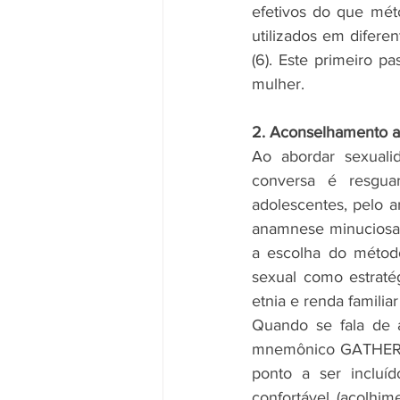
efetivos do que mét
utilizados em difere
(6). Este primeiro p
mulher.
2. Aconselhamento a
Ao abordar sexuali
conversa é resguar
adolescentes, pelo a
anamnese minuciosa (
a escolha do método
sexual como estratég
etnia e renda familiar 
Quando se fala de a
mnemônico GATHER, s
ponto a ser incluíd
confortável (acolhime