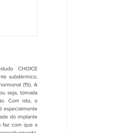
estudo CHOICE 
te subdérmico, 
rmonal (15). A 
u seja, tomada 
o. Com isto, o 
 especialmente 
ade do implante 
 faz com que a 
espectivamente, 