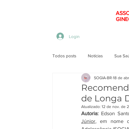
ASSO
GINE
Menu
Login
Todos posts
Notícias
Sua Sa
SOGIA-BR
18 de ab
Recomenda
de Longa D
Atualizado:
12 de nov. de 
Autoria:
 Edson Sant
Júnior
, em nome da 