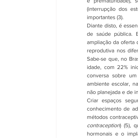
e prematuridade), s
(interrupção dos es
importantes (3).
Diante disto, é esse
de saúde pública. 
ampliação da oferta
reprodutiva nos dife
Sabe-se que, no Bras
idade, com 22% inic
conversa sobre um 
ambiente escolar, na
não planejada e de in
Criar espaços segu
conhecimento de ado
métodos contraceptiv
contraception
) (5),
hormonais e o impl