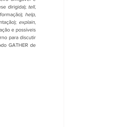
e dirigida); 
tell
, 
formação); 
help
, 
tação); 
explain
, 
ção e possíveis 
no para discutir 
todo GATHER de 