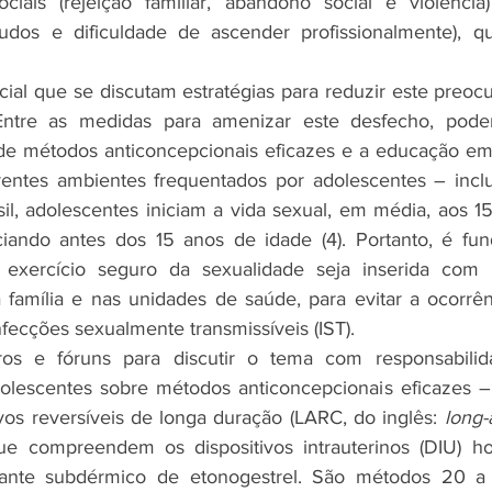
ociais (rejeição familiar, abandono social e violência
tudos e dificuldade de ascender profissionalmente), qu
ncial que se discutam estratégias para reduzir este preoc
Entre as medidas para amenizar este desfecho, podem
 de métodos anticoncepcionais eficazes e a educação em
rentes ambientes frequentados por adolescentes – inclus
il, adolescentes iniciam a vida sexual, em média, aos 15,
iando antes dos 15 anos de idade (4). Portanto, é fun
exercício seguro da sexualidade seja inserida com n
 família e nas unidades de saúde, para evitar a ocorrên
fecções sexualmente transmissíveis (IST).
ros e fóruns para discutir o tema com responsabili
lescentes sobre métodos anticoncepcionais eficazes – d
os reversíveis de longa duração (LARC, do inglês: 
long-
 que compreendem os dispositivos intrauterinos (DIU) h
ante subdérmico de etonogestrel. São métodos 20 a 