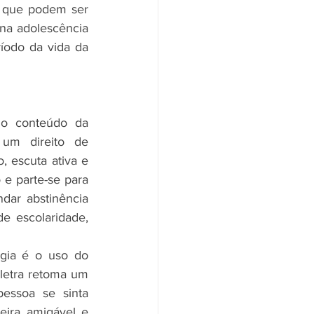
 que podem ser 
na adolescência 
íodo da vida da 
 o conteúdo da 
 um direito de 
 escuta ativa e 
e parte-se para 
ar abstinência 
e escolaridade, 
gia é o uso do 
etra retoma um 
essoa se sinta 
eira amigável e 