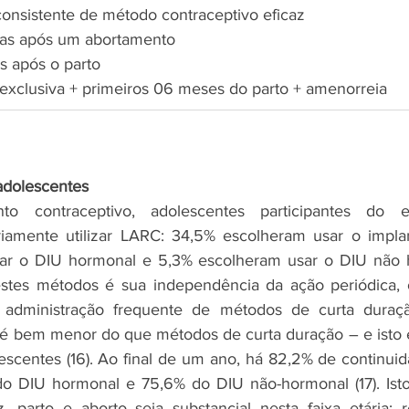
consistente de método contraceptivo eficaz
ias após um abortamento
 após o parto
clusiva + primeiros 06 meses do parto + amenorreia
adolescentes
to contraceptivo, adolescentes participantes do 
riamente utilizar LARC: 34,5% escolheram usar o implan
ar o DIU hormonal e 5,3% escolheram usar o DIU não ho
tes métodos é sua independência da ação periódica, o
u administração frequente de métodos de curta duraçã
 bem menor do que métodos de curta duração – e isto é
escentes (16). Ao final de um ano, há 82,2% de continuid
o DIU hormonal e 75,6% do DIU não-hormonal (17). Isto
 parto e aborto seja substancial nesta faixa etária: r