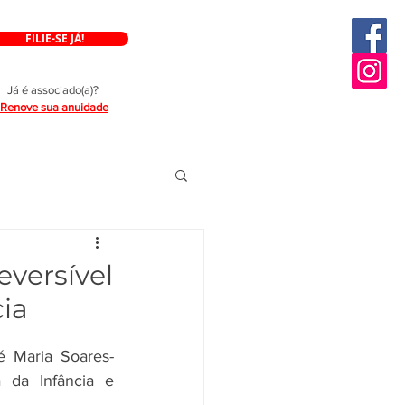
FILIE-SE JÁ!
Já é associado(a)?
Renove sua anuidade
versível
ia
é Maria 
Soares-
 da Infância e 