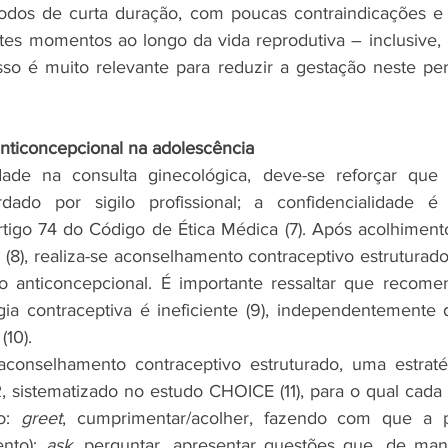
odos de curta duração, com poucas contraindicações e
ntes momentos ao longo da vida reprodutiva – inclusive, 
asso é muito relevante para reduzir a gestação neste per
nticoncepcional na adolescência
dade na consulta ginecológica, deve-se reforçar que
dado por sigilo profissional; a confidencialidade é
rtigo 74 do Código de Ética Médica (7). Após acolhimento,
8), realiza-se aconselhamento contraceptivo estruturado 
 anticoncepcional. É importante ressaltar que recomend
ia contraceptiva é ineficiente (9), independentemente d
(10).
conselhamento contraceptivo estruturado, uma estraté
istematizado no estudo CHOICE (11), para o qual cada l
o: 
greet
, cumprimentar/acolher, fazendo com que a p
nto); 
ask
, perguntar, apresentar questões que, de man