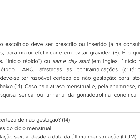
 escolhido deve ser prescrito ou inserido já na consulta
s, “início rápido”) ou 
same day start
 (em inglês, “início
todo LARC, afastadas as contraindicações (critéri
), deve-se ter razoável certeza de não gestação: para isto
ixo (14). Caso haja atraso menstrual e, pela anamnese, n
esquisa sérica ou urinária da gonadotrofina coriônica 
erteza de não gestação? (14)
as do ciclo menstrual
lação sexual desde a data da última menstruação (DUM)