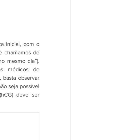
 inicial, com o 
mínimo de obstáculos, para maior efetividade em evitar gravidez (8). É o que chamamos de 
 no mesmo dia”). 
os médicos de 
, basta observar 
ão seja possível 
(hCG) deve ser 