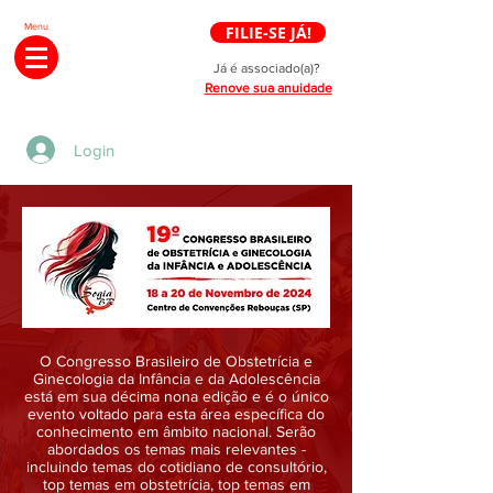
Menu
FILIE-SE JÁ!
Já é associado(a)?
Renove sua anuidade
Login
O Congresso Brasileiro de Obstetrícia e
Ginecologia da Infância e da Adolescência
está em sua décima nona edição e é o único
evento voltado para esta área específica do
conhecimento em âmbito nacional. Serão
abordados os temas mais relevantes -
incluindo temas do cotidiano de consultório,
top temas em obstetrícia, top temas em