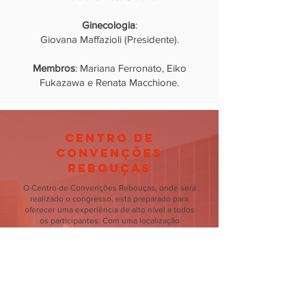
Ginecologia
:
Giovana Maffazioli (Presidente).
Membros
: Mariana Ferronato, Eiko
Fukazawa e Renata Macchione.
centro de
conVenções
rebouças
O Centro de Convenções Rebouças, onde será
realizado o congresso, está preparado para
oferecer uma experiência de alto nível a todos
os participantes. Com uma localização
privilegiada no centro de São Paulo, o espaço
oferece fácil acesso a transporte público e
acomodações próximas, garantindo praticidade
e conveniência para quem vem de outras
regiões.
Avenida Rebouças, 600 - Pinheiros, São