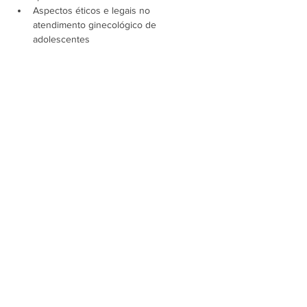
Aspectos éticos e legais no 
atendimento ginecológico de 
adolescentes
Infecções sexualmente transmissíveis 
em adolescentes
Mostrar mais
Compartilhe esse evento