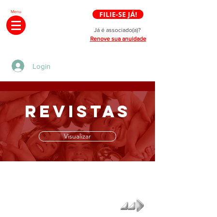
Menu
FILIE-SE JÁ!
Já é associado(a)?
Renove sua anuidade
Login
revistas
Visualizar