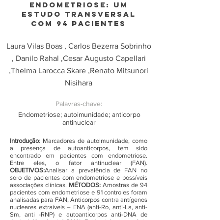
ENDOMETRIOSE: UM
ESTUDO TRANSVERSAL
COM 94 PACIENTES
Laura Vilas Boas , Carlos Bezerra Sobrinho
, Danilo Rahal ,Cesar Augusto Capellari
,Thelma Larocca Skare ,Renato Mitsunori
Nisihara
Palavras-chave:
Endometriose; autoimunidade; anticorpo
antinuclear
Introdução
: Marcadores de autoimunidade, como
a presença de autoanticorpos, tem sido
encontrado em pacientes com endometriose.
Entre eles, o fator antinuclear (FAN).
OBJETIVOS:
Analisar a prevalência de FAN no
soro de pacientes com endometriose e possíveis
associações clínicas.
MÉTODOS:
Amostras de 94
pacientes com endometriose e 91 controles foram
analisadas para FAN, Anticorpos contra antígenos
nucleares extraíveis – ENA (anti-Ro, anti-La, anti-
Sm, anti -RNP) e autoanticorpos anti-DNA de