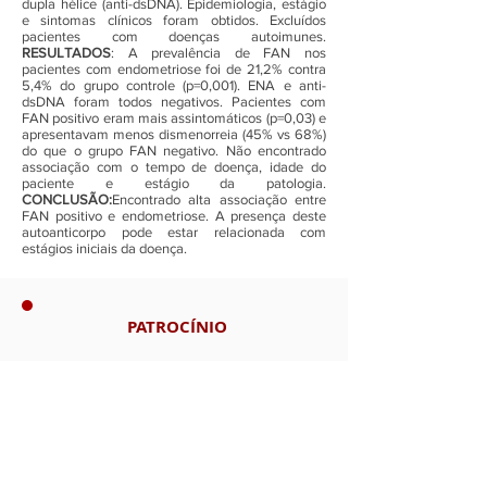
dupla hélice (anti-dsDNA). Epidemiologia, estágio
e sintomas clínicos foram obtidos. Excluídos
pacientes com doenças autoimunes.
RESULTADOS
: A prevalência de FAN nos
pacientes com endometriose foi de 21,2% contra
5,4% do grupo controle (p=0,001). ENA e anti-
dsDNA foram todos negativos. Pacientes com
FAN positivo eram mais assintomáticos (p=0,03) e
apresentavam menos dismenorreia (45% vs 68%)
do que o grupo FAN negativo. Não encontrado
associação com o tempo de doença, idade do
paciente e estágio da patologia.
CONCLUSÃO:
Encontrado alta associação entre
FAN positivo e endometriose. A presença deste
autoanticorpo pode estar relacionada com
estágios iniciais da doença.
PATROCÍNIO