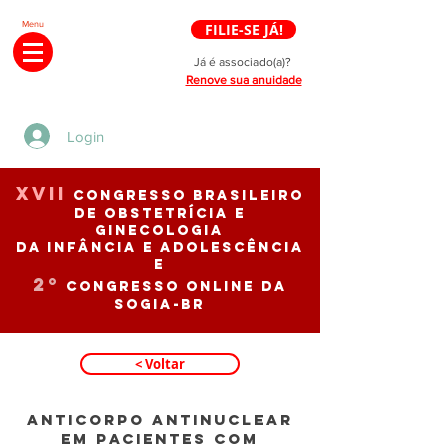
Menu
FILIE-SE JÁ!
Já é associado(a)?
Renove sua anuidade
Login
XVII
CONGRESSO BRASILEIRO
de OBSTETRÍCIA E
GINECOLOGIA
da INFÂNCIA E ADOLESCÊNCIA
e
2º
CONGRESSO ONLINE da
SOGIA-BR
< Voltar
ANTICORPO ANTINUCLEAR
EM PACIENTES COM