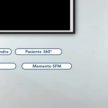
andra
Paciente 360°
Memento SFM