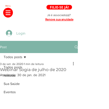
Menu
FILIE-SE JÁ!
Já é associado(a)?
Renove sua anuidade
Login
Post
Todos posts
3 de set. de 2020
1 min de leitura
Todos posts
Webinar Sogia de julho de 2020
Atualizado:
30 de jan. de 2021
Notícias
Sua Saúde
Eventos