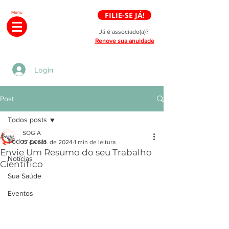
Menu
FILIE-SE JÁ!
Já é associado(a)?
Renove sua anuidade
Login
Post
Todos posts
SOGIA
Todos posts
17 de set. de 2024
1 min de leitura
Envie Um Resumo do seu Trabalho
Notícias
Científico
Sua Saúde
Eventos