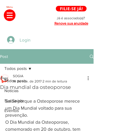
Menu
FILIE-SE JÁ!
Já é associado(a)?
Renove sua anuidade
Login
Post
Todos posts
SOGIA
Todos posts
14 de nov. de 2017
2 min de leitura
Dia mundial da osteoporose
Notícias
Sua Saúde
Saiba porque a Osteoporose merece 
um Dia Mundial voltado para sua 
Eventos
prevenção.
O Dia Mundial da Osteoporose, 
comemorado em 20 de outubro, tem 