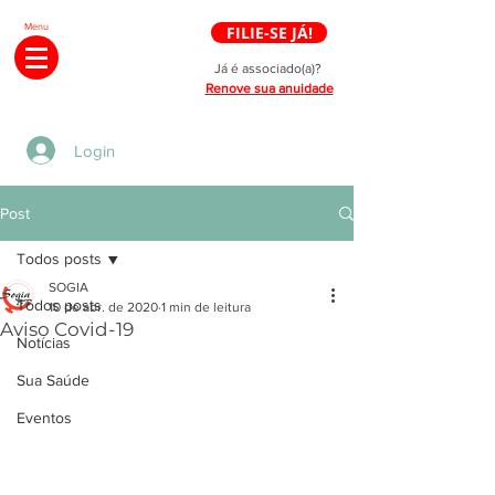
Menu
FILIE-SE JÁ!
Já é associado(a)?
Renove sua anuidade
Login
Post
Todos posts
SOGIA
Todos posts
10 de abr. de 2020
1 min de leitura
Aviso Covid-19
Notícias
Sua Saúde
Eventos