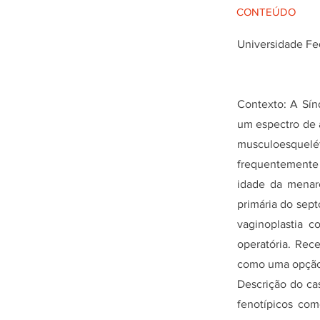
CONTEÚDO
Universidade Fe
Contexto: A Sín
um espectro de a
musculoesquelét
frequentemente
idade da menar
primária do sep
vaginoplastia c
operatória. Rece
como uma opção 
Descrição do ca
fenotípicos com