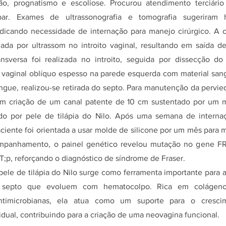
ão, prognatismo e escoliose. Procurou atendimento terciári
bar. Exames de ultrassonografia e tomografia sugeriram 
dicando necessidade de internação para manejo cirúrgico. A 
da por ultrassom no introito vaginal, resultando em saída d
nsversa foi realizada no introito, seguida por dissecção do
 vaginal oblíquo espesso na parede esquerda com material san
gue, realizou-se retirada do septo. Para manutenção da pervied
om criação de um canal patente de 10 cm sustentado por um m
o por pele de tilápia do Nilo. Após uma semana de interna
ciente foi orientada a usar molde de silicone por um mês para 
mpanhamento, o painel genético revelou mutação no gene FR
;p, reforçando o diagnóstico de síndrome de Fraser.
ele de tilápia do Nilo surge como ferramenta importante para 
 septo que evoluem com hematocolpo. Rica em colágen
ntimicrobianas, ela atua como um suporte para o cresci
dual, contribuindo para a criação de uma neovagina funcional.