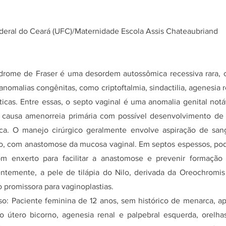
deral do Ceará (UFC)/Maternidade Escola Assis Chateaubriand
drome de Fraser é uma desordem autossômica recessiva rara, c
nomalias congênitas, como criptoftalmia, sindactilia, agenesia 
icas. Entre essas, o septo vaginal é uma anomalia genital notá
 causa amenorreia primária com possível desenvolvimento de
ca. O manejo cirúrgico geralmente envolve aspiração de san
to, com anastomose da mucosa vaginal. Em septos espessos, pod
om enxerto para facilitar a anastomose e prevenir formação 
ntemente, a pele de tilápia do Nilo, derivada da Oreochromis 
promissora para vaginoplastias.
so: Paciente feminina de 12 anos, sem histórico de menarca, ap
o útero bicorno, agenesia renal e palpebral esquerda, orel