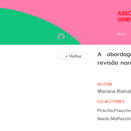
ASSO
GINE
Menu
Login
A abordag
< Voltar
revisão nar
AUTOR
Mariana Ramal
CO-AUTORES
Priscilla Frauc
Nardo Maffaziol