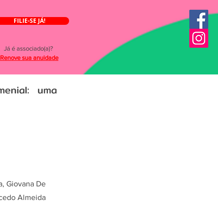
FILIE-SE JÁ!
Já é associado(a)?
Renove sua anuidade
menial: uma
ra, Giovana De
acedo Almeida