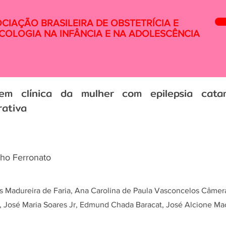
CIAÇÃO BRASILEIRA DE OBSTETRÍCIA E
COLOGIA NA INFÂNCIA E NA ADOLESCÊNCIA
em clínica da mulher com epilepsia cata
rativa
ho Ferronato
hes Madureira de Faria, Ana Carolina de Paula Vasconcelos Câme
i, José Maria Soares Jr, Edmund Chada Baracat, José Alcione M