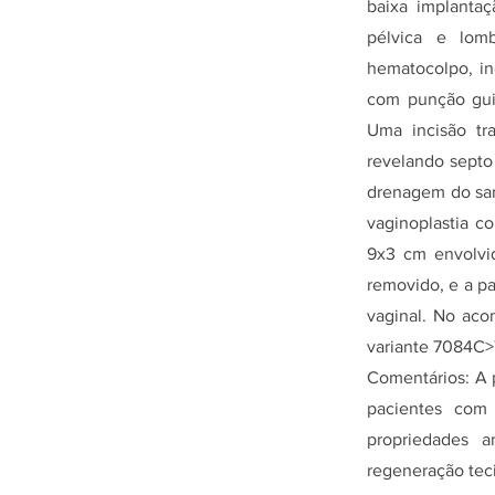
baixa implantaç
pélvica e lom
hematocolpo, in
com punção guia
Uma incisão tra
revelando septo
drenagem do san
vaginoplastia c
9x3 cm envolvid
removido, e a pa
vaginal. No aco
variante 7084C>T
Comentários: A p
pacientes com
propriedades a
regeneração teci