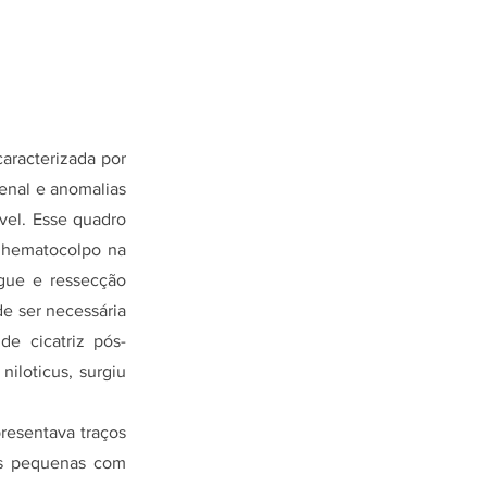
aracterizada por
renal e anomalias
vel. Esse quadro
 hematocolpo na
gue e ressecção
e ser necessária
de cicatriz pós-
niloticus, surgiu
resentava traços
has pequenas com