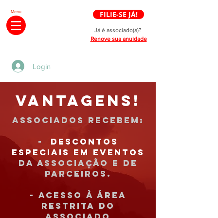
Menu
FILIE-SE JÁ!
Já é associado(a)?
Renove sua anuidade
Login
vantagens!
Associados recebem:
-
descontos
especiais em eventos
da associação e de
parceiros.
- Acesso à área
restrita do
associado