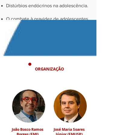
Distúrbios endócrinos na adolescência.
O combate à gravidez de adolescentes
Download da programação completa
ORGANIZAÇÃO
João Bosco Ramos
José Maria Soares
Borges (FMJ)
Júnior (FMUSP)