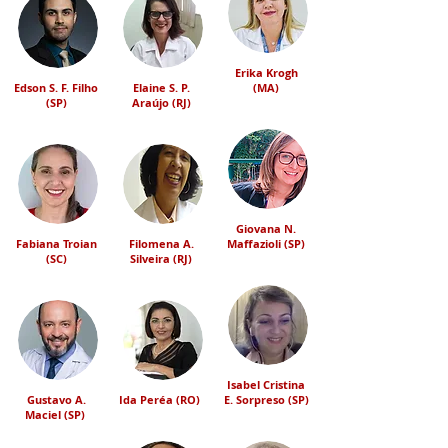
Erika Krogh
Edson S. F. Filho
Elaine S. P.
(MA)
(SP)
Araújo (RJ)
Giovana N.
Fabiana Troian
Filomena A.
Maffazioli (SP)
(SC)
Silveira (RJ)
Isabel Cristina
Gustavo A.
Ida Peréa (RO)
E. Sorpreso (SP)
Maciel (SP)