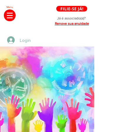
Menu
FILIE-SE JÁ!
Já é associado(a)?
Renove sua anuidade
Login