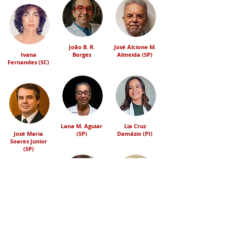
João B. R.
José Alcione M.
Ivana
Borges
Almeida (SP)
Fernandes (SC)
Lana M. Aguiar
Lia Cruz
José Maria
(SP)
Damázio (PI)
Soares Junior
(SP)
Marcia S. C.
Margareth R. P.
Machado (BA)
Giglio (GO)
Liliane D.