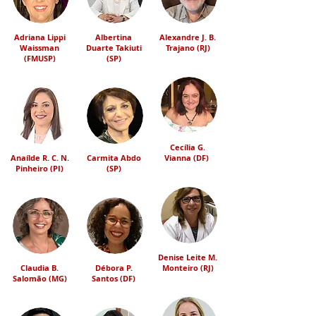
Adriana Lippi
Albertina
Alexandre J. B.
Waissman
Duarte Takiuti
Trajano (RJ)
(FMUSP)
(SP)
Cecília G.
Anaílde R. C. N.
Carmita Abdo
Vianna (DF)
Pinheiro (PI)
(SP)
Denise Leite M.
Claudia B.
Débora P.
Monteiro (RJ)
Salomão (MG)
Santos (DF)