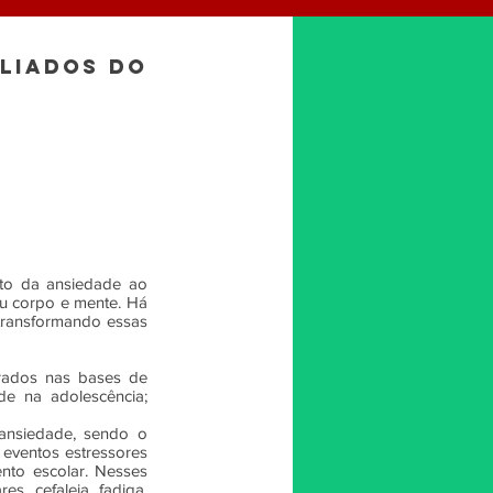
ALIADOS DO
nto da ansiedade ao
u corpo e mente. Há
transformando essas
lorados nas bases de
e na adolescência;
ansiedade, sendo o
 eventos estressores
ento escolar. Nesses
s, cefaleia, fadiga,