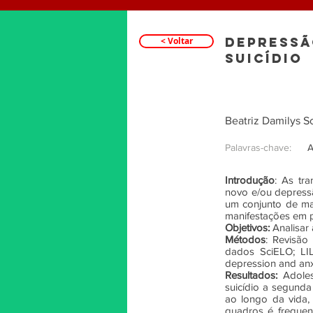
DEPRESSÃ
< Voltar
SUICÍDIO
Beatriz Damilys 
Palavras-chave:
A
Introdução
: As tr
novo e/ou depress
um conjunto de ma
manifestações em 
Objetivos:
Analisar
Métodos
: Revisão
dados SciELO; LI
depression and anx
Resultados:
Adoles
suicídio a segunda
ao longo da vida,
quadros é frequent