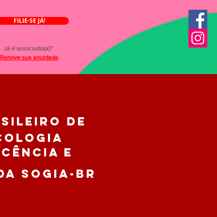
FILIE-SE JÁ!
Já é associado(a)?
Renove sua anuidade
ILEIRO de
COLOGIA
SCÊNCIA e
da SOGIA-BR