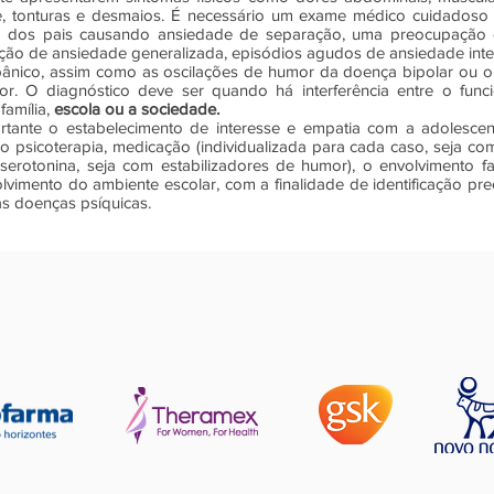
e, tonturas e desmaios. É necessário um exame médico cuidadoso 
 dos pais causando ansiedade de separação, uma preocupação e
ção de ansiedade generalizada, episódios agudos de ansiedade int
pânico, assim como as oscilações de humor da doença bipolar ou o
r. O diagnóstico deve ser quando há interferência entre o func
família,
escola ou a sociedade.
ortante o estabelecimento de interesse e empatia com a adolesc
do psicoterapia, medicação (individualizada para cada caso, seja com
erotonina, seja com estabilizadores de humor), o envolvimento fami
vimento do ambiente escolar, com a finalidade de identificação pr
s doenças psíquicas.