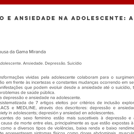
O E ANSIEDADE NA ADOLESCENTE: 
Sousa da Gama Miranda
dolescente. Ansiedade. Depressão. Suicídio
ansformações vividas pela adolescente colaboram para o surgime
ão em frente às incertezas e constantes mudanças ocorrendo em se
nifestações que podem evoluir desde a ansiedade até o suicídio, 
problemas de saúde pública.
 a depressão e ansiedade na adolescente.
 sistematizada de 7 artigos eleitos por critérios de inclusão exp
LACS e MEDLINE, através dos descritores: depressão e ansiedad
iety in adolescents; depresión y ansiedad en adolescentes.
centes do sexo feminino estão mais suscetíveis à depressão e 
 causa de morte entre elas, principalmente as que estão expostas à
 como a diversos tipos de violências, baixa renda e baixo rendim
e apresentarem sintomas físicos como dores abdominais, musculare