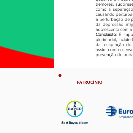
tremores, sudores
como a separação
causando perturba
a perturbação de 
da depressão majo
adolescente com a 
Conclusão
: É imp
plurimodal, incluin
da recaptação de s
assim como o envol
prevenção de outra
PATROCÍNIO