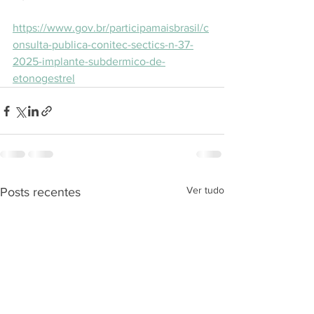
https://www.gov.br/participamaisbrasil/c
onsulta-publica-conitec-sectics-n-37-
2025-implante-subdermico-de-
etonogestrel
Ver tudo
Posts recentes