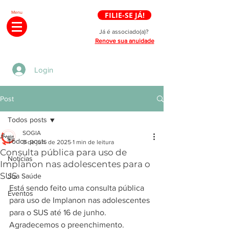
Menu
FILIE-SE JÁ!
Já é associado(a)?
Renove sua anuidade
Login
Post
Todos posts
SOGIA
Todos posts
3 de jun. de 2025
1 min de leitura
Consulta pública para uso de
Notícias
Implanon nas adolescentes para o
SUS
Sua Saúde
Está sendo feito uma consulta pública 
Eventos
para uso de Implanon nas adolescentes 
para o SUS até 16 de junho. 
Agradecemos o preenchimento.