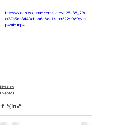
https://video.wixstatic.com/video/e25e38_23e
af87a5db3440cbbb6d6ee13eba622/1080p/m
p4/file.mp4
Notícias
Eventos