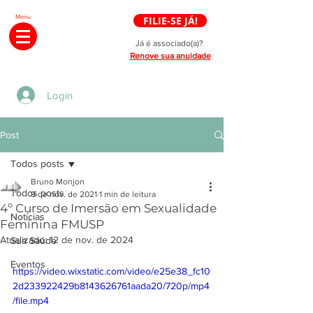
Menu
FILIE-SE JÁ!
Já é associado(a)?
Renove sua anuidade
Login
Post
Todos posts
Bruno Monjon
Todos posts
9 de nov. de 2021
1 min de leitura
4º Curso de Imersão em Sexualidade
Notícias
Feminina FMUSP
Atualizado:
12 de nov. de 2024
Sua Saúde
Eventos
https://video.wixstatic.com/video/e25e38_fc10
2d233922429b8143626761aada20/720p/mp4
/file.mp4