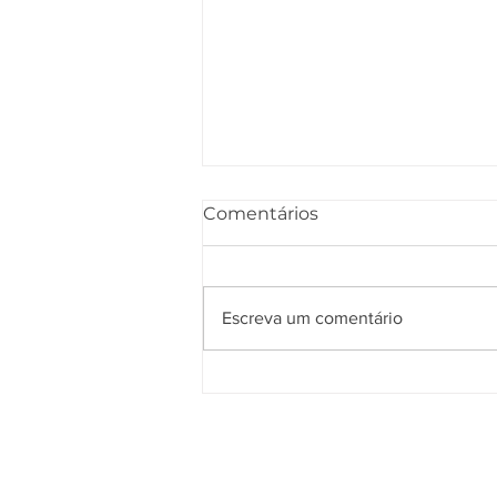
Comentários
Escreva um comentário
Brasil 2029: uma
candidatura com
propósito, autoridade e
visão de futuro.
HOME
Sobr