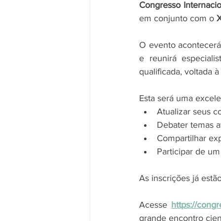
Congresso Internacio
em conjunto com o 
X
O evento acontecerá
e reunirá especiali
qualificada, voltada 
Esta será uma excele
Atualizar seus 
Debater temas at
Compartilhar exp
Participar de um
As inscrições já estão
Acesse 
https://cong
grande encontro cient