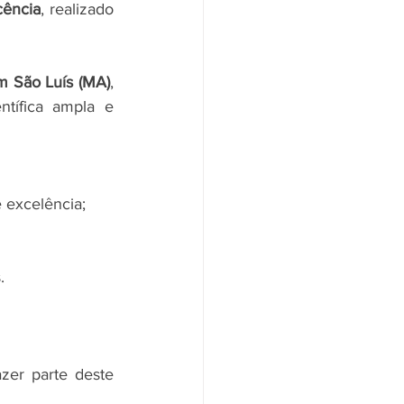
cência
, realizado 
m São Luís (MA)
, 
tífica ampla e 
 excelência;
.
zer parte deste 