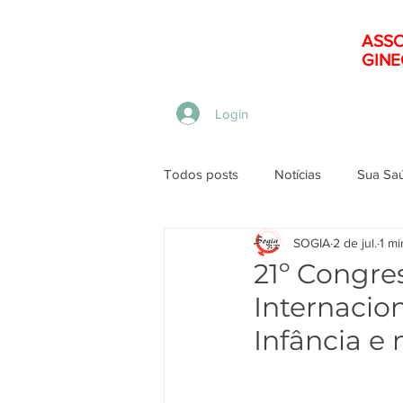
ASSO
GINE
Menu
Login
Todos posts
Notícias
Sua Sa
SOGIA
2 de jul.
1 mi
21º Congre
Internacion
Infância e